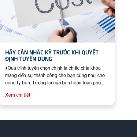
HÃY CÂN NHẮC KỸ TRƯỚC KHI QUYẾT
ĐỊNH TUYỂN DỤNG
♦️Quá trình tuyển chọn chính là chiếc chìa khóa
mang đến sự thành công cho bạn cũng như cho
công ty bạn. Tương lai của bạn hoàn toàn phụ
thuộc vào việc bạn chọn đúng người để cùng với
Xem chi tiết
bạn hiện thực hóa tương lai đó. Một lựa chọn sai
lầm có thể làm suy giảm thành công của bạn,
thậm chí dẫn đến một thất bại nặng nề làm ảnh
hưởng tới cả công ty.