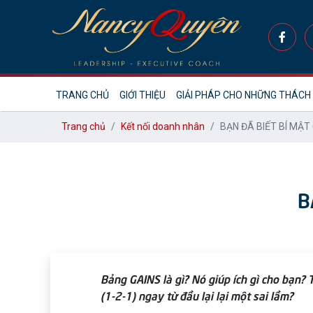
TRANG CHỦ
GIỚI THIỆU
GIẢI PHÁP CHO NHỮNG THÁCH
Trang chủ
Kết nối doanh nhân
BẠN ĐÃ BIẾT BÍ MẬT Ở
B
Bảng GAINS là gì? Nó giúp ích gì cho bạn?
(1-2-1) ngay từ đầu lại lại một sai lầm?