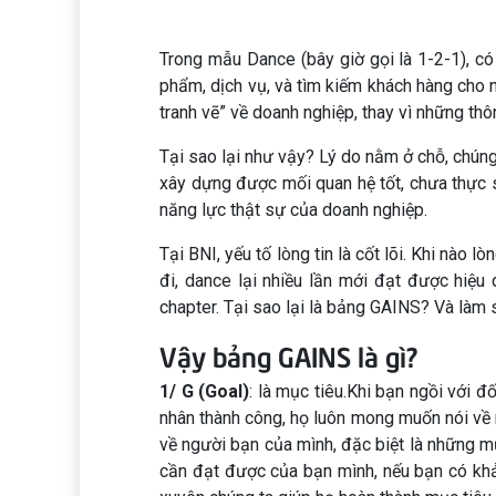
Trong mẫu Dance (bây giờ gọi là 1-2-1), có
phẩm, dịch vụ, và tìm kiếm khách hàng cho 
tranh vẽ” về doanh nghiệp, thay vì những thô
Tại sao lại như vậy? Lý do nằm ở chỗ, chún
xây dựng được mối quan hệ tốt, chưa thực sự
năng lực thật sự của doanh nghiệp.
Tại BNI, yếu tố lòng tin là cốt lõi. Khi nào 
đi, dance lại nhiều lần mới đạt được hiệ
chapter. Tại sao lại là bảng GAINS? Và làm 
Vậy bảng GAINS là gì?
1/ G (Goal)
: là mục tiêu.Khi bạn ngồi với đ
nhân thành công, họ luôn mong muốn nói về m
về người bạn của mình, đặc biệt là những m
cần đạt được của bạn mình, nếu bạn có khả