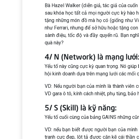
Bà Hazel Walker (diễn giả, tác giả của cuố
sau khóa học tất cả mọi người cực kỳ hào h
tặng những món đồ mà họ có (giống như Việt 
như Ferrari, nhưng để sở hữu hoặc tặng con x
sành điệu, tốc độ và đầy quyến rũ. Bạn ngh
quà này?
4/ N (Network) là mạng lưới
Yếu tố này cũng cực kỳ quan trọng. Nó giúp 
hội kinh doanh dựa trên mạng lưới các mối 
VD: Nếu người bạn của mình là thành viên 
VD gara ô tô, kính cách nhiệt, phụ tùng, bảo 
5/ S (Skill) là kỹ năng:
Yếu tố cuối cùng của bảng GAINS những cũ
VD: nếu bạn biết được người bạn của mình n
tranh cực đẹp, lột tả được cặn kẽ cái thần