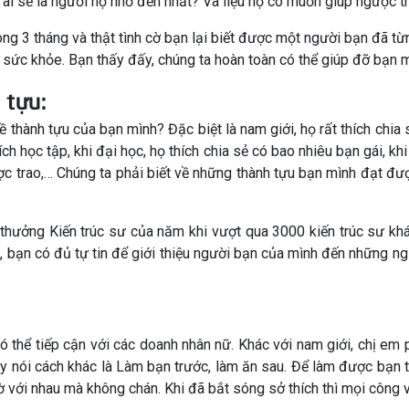
 ai sẽ là người họ nhớ đến nhất? Và liệu họ có muốn giúp ngược t
ng 3 tháng và thật tình cờ bạn lại biết được một người bạn đã t
o sức khỏe. Bạn thấy đấy, chúng ta hoàn toàn có thể giúp đỡ bạn m
 tựu:
về thành tựu của bạn mình? Đặc biệt là nam giới, họ rất thích chi
ích học tập, khi đại học, họ thích chia sẻ có bao nhiêu bạn gái, kh
c trao,… Chúng ta phải biết về những thành tựu bạn mình đạt được
thưởng Kiến trúc sư của năm khi vượt qua 3000 kiến trúc sư khá
 đó, bạn có đủ tự tin để giới thiệu người bạn của mình đến những ng
có thể tiếp cận với các doanh nhân nữ. Khác với nam giới, chị em
ay nói cách khác là Làm bạn trước, làm ăn sau. Để làm được bạn t
ờ với nhau mà không chán. Khi đã bắt sóng sở thích thì mọi công vi