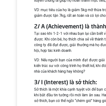
xuyên chúng ta giúp họ hoàn thành mục tiêu,
VD: mục tiêu của họ là giảm 5kg mỡ thừa tro
giảm được tận 7kg, rất an toàn và có lợi ch
2/ A (Achievement) là thành
Tại sao khi 1-2-1 với nhau bạn lại cần biết 
được. Khi còn bé, họ thích chia sẻ về thành t
công ty đã đạt được, giải thưởng mà họ đượ
hội, hợp tác kinh doanh.
VD: Nếu người bạn của mình đạt được giải 
kiến trúc sư với công trình họ thiết kế, khi
nhà của khách hàng hay không?
3/ I (Interest) là sở thích:
Sở thích là một khía cạnh tuyệt vời để bạn 
khi bắt đầu tin tưởng rồi mới làm ăn sau. H
sở thích, bạn có thể ngồi “chém gió” hàng gi