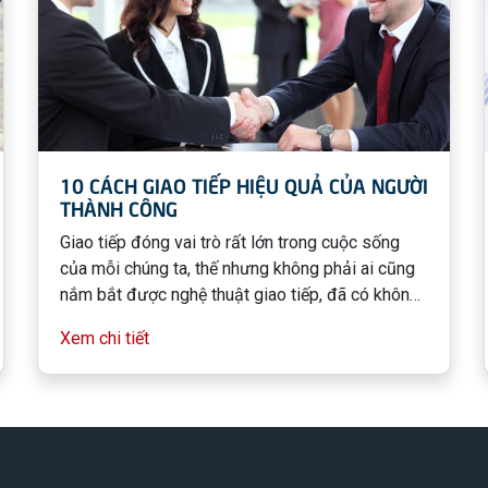
10 CÁCH GIAO TIẾP HIỆU QUẢ CỦA NGƯỜI
THÀNH CÔNG
Giao tiếp đóng vai trò rất lớn trong cuộc sống
của mỗi chúng ta, thế nhưng không phải ai cũng
nắm bắt được nghệ thuật giao tiếp, đã có không
ít người mắc phải những sai lầm dẫn đến những
Xem chi tiết
hậu quả nghiêm trọng không chỉ ảnh hưởng đến
cá nhân mà còn ảnh hưởng đến những người
xung quanh. T