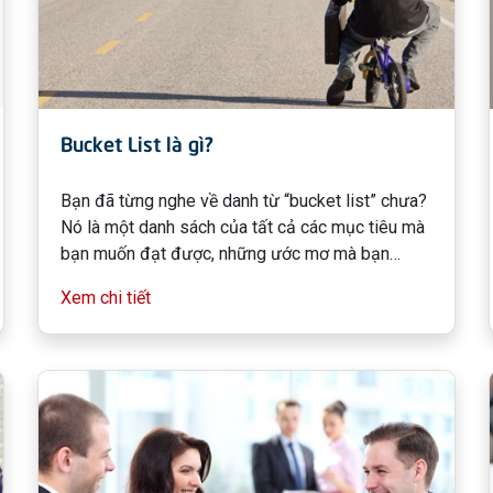
Bucket List là gì?
Bạn đã từng nghe về danh từ “bucket list” chưa?
Nó là một danh sách của tất cả các mục tiêu mà
bạn muốn đạt được, những ước mơ mà bạn
muốn thực hiện và những kinh nghiệm sống mà
Xem chi tiết
bạn muốn trải nghiệm trước khi chết.