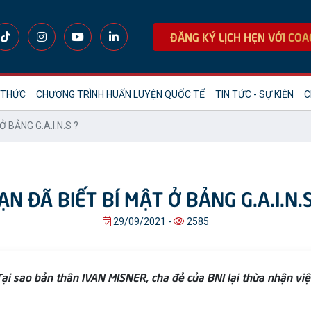
ĐĂNG KÝ LỊCH HẸN VỚI COA
 THỨC
CHƯƠNG TRÌNH HUẤN LUYỆN QUỐC TẾ
TIN TỨC - SỰ KIỆN
C
 BẢNG G.A.I.N.S ?
ẠN ĐÃ BIẾT BÍ MẬT Ở BẢNG G.A.I.N.S
29/09/2021 -
2585
 Tại sao bản thân IVAN MISNER, cha đẻ của BNI lại thừa nhận v