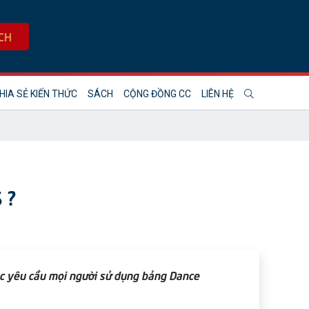
CH
HIA SẺ KIẾN THỨC
SÁCH
CỘNG ĐỒNG CC
LIÊN HỆ
 ?
iệc yêu cầu mọi người sử dụng bảng Dance