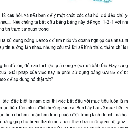
 12 câu hỏi, và nếu bạn để ý một chút, các câu hỏi đó đều chủ 
nhau,… Nếu chúng ta bắt đầu bằng bảng này để ngồi 1-2-1 với n
ng tin thực sự quan trọng.
g ta sử dụng bảng Dance để tìm hiểu về doanh nghiệp của nhau, n
 tin tưởng lẫn nhau, những câu trả lời sẽ hình thức, thậm chí là
lòng tin đủ lớn, đủ sâu thì hiệu quả công việc mới bắt đầu. Đây cũn
u quả. Giải pháp của việc này là phải sử dụng bảng GAINS để b
sao để áp dụng nó thật tốt?
ối tác, đặc biệt là nam giới thì việc bắt đầu với mục tiêu luôn l
ục tiêu, tầm nhìn, định hướng cao xa. Bạn hãy hỏi về mục tiêu của
ục tiêu dài hạn, ngắn hạn trong cuộc đời, trong kinh doanh mà h
 năng giúp họ hoàn thành mục tiêu, theo bạn mối quan hệ giữa 