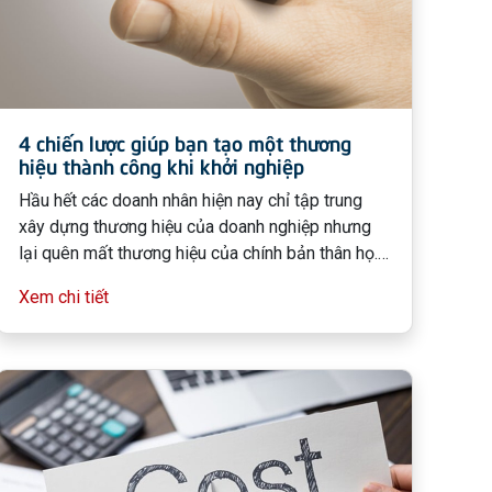
4 chiến lược giúp bạn tạo một thương
hiệu thành công khi khởi nghiệp
Hầu hết các doanh nhân hiện nay chỉ tập trung
xây dựng thương hiệu của doanh nghiệp nhưng
lại quên mất thương hiệu của chính bản thân họ.
Điều này góp phần tăng tỉ lệ thất bại của hầu hết
Xem chi tiết
các startup lên cao chỉ trong vòng 2 năm đầu, và
những doanh nhân đã bỏ bê việc xây dựng
thương hiệu bản thân cũng phải chịu thất bại
theo doanh nghiệp của họ.