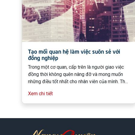
Tạo mối quan hệ làm việc suôn sẻ với
đồng nghiệp
Trong một cơ quan, cấp trên là người giao việc
đồng thời không quên nâng đỡ và mong muốn
những điều tốt nhất cho nhân viên của mình. Thế
nên nhân viên sẽ là người hỗ trợ lại cấp trên
Xem chi tiết
trong việc thúc đẩy công ty phát triển. Và khách
hàng chính là người đánh giá toàn bộ cục diện
của công ty đó. Thế còn đồng nghiệp thì sao?
Thời gian trôi qua, nhiều lần tôi được tiếp xúc với
những chuyên gia thành công, những người khá
tự tin nhưng lại gặp trở ngại lớn trong mối quan