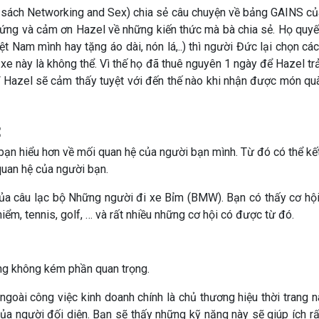
n sách Networking and Sex) chia sẻ câu chuyện về bảng GAINS củ
ứng và cảm ơn Hazel về những kiến thức mà bà chia sẻ. Họ quyết 
Nam mình hay tặng áo dài, nón lá,..) thì người Đức lại chọn các
e này là không thể. Vì thế họ đã thuê nguyên 1 ngày để Hazel trả
ĩ Hazel sẽ cảm thấy tuyệt với đến thế nào khi nhận được món qu
:
bạn hiểu hơn về mối quan hệ của người bạn mình. Từ đó có thể kế
quan hệ của người bạn.
của câu lạc bộ Những người đi xe Bỉm (BMW). Bạn có thấy cơ h
hiểm, tennis, golf, … và rất nhiều những cơ hội có được từ đó.
ng không kém phần quan trọng.
goài công việc kinh doanh chính là chủ thương hiệu thời trang 
 của người đối diện. Bạn sẽ thấy những kỹ năng này sẽ giúp ích 