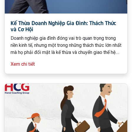
Kế Thừa Doanh Nghiệp Gia Đình: Thách Thức
và Cơ Hội
Doanh nghiệp gia đình đóng vai trò quan trọng trong
nền kinh tế, nhưng một trong những thách thức lớn nhất
mà họ phải đối mặt là kế thừa và chuyển giao thế hệ.
Nếu quá trình này được thực hiện đúng cách, doanh
Xem chi tiết
nghiệp có thể tiếp tục phát triển mạnh mẽ qua nhiều
thế hệ. Ngược lại, nếu không có sự chuẩn bị kỹ lưỡng,
doanh nghiệp có thể rơi vào tình trạng đình trệ hoặc
suy thoái.