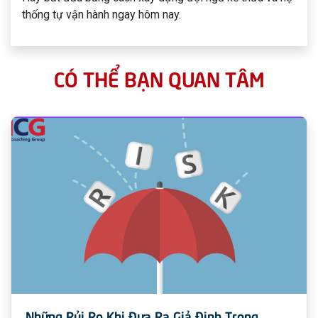
thống tự vận hành ngay hôm nay.
CÓ THỂ BẠN QUAN TÂM
Những Rủi Ro Khi Đưa Ra Giả Định Trong