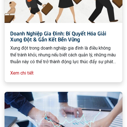
Doanh Nghiệp Gia Đình: Bí Quyết Hóa Giải
Xung Đột & Gắn Kết Bền Vững
Xung đột trong doanh nghiệp gia đình là điều không
thể tránh khỏi, nhưng nếu biết cách quản lý, những mâu
thuẫn này có thể trở thành động lực thúc đẩy sự phát
triển bền vững. Trong bài viết này, chúng ta sẽ tìm hiểu
Xem chi tiết
nguyên nhân gây ra xung đột, các chiến lược hóa giải
hiệu quả và cách xây dựng một doanh nghiệp gia đình
gắn kết.