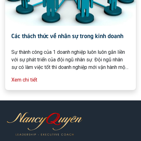
Các thách thức về nhân sự trong kinh doanh
Sự thành công của 1 doanh nghiệp luôn luôn gắn liền
với sự phát triển của đội ngũ nhân sự. Đội ngũ nhân
sự có làm việc tốt thì doanh nghiệp mới vận hành một
cách thuận lợi và ngày càng phát triển. Chính vì lẽ đó
Xem chi tiết
quản lý nhân sự vừa đòi hỏi sự khéo léo mềm mại,
vừa cần tính nguyên tắc nhất quán. Đây là bí quyết
tuyệt vời để dẫn dắt và “giữ chân” được đội ngũ nhân
sự chuyên môn cao dành cho doanh nghiệp.