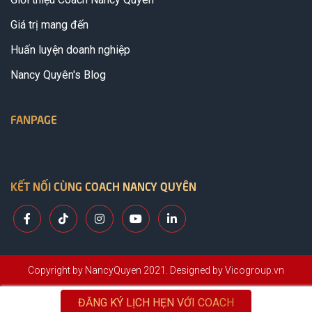
Giá trị mang đến
Huấn luyện doanh nghiệp
Nancy Quyên's Blog
FANPAGE
KẾT NỐI CÙNG COACH NANCY QUYÊN
Copyright by NancyQuyen 2021. Designed by Vicogroup.vn
ĐĂNG KÝ LỊCH HẸN VỚI COACH