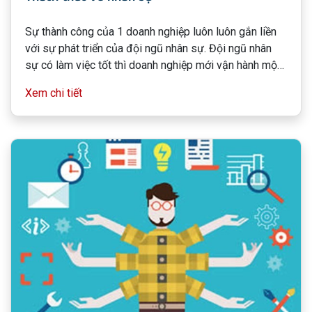
Sự thành công của 1 doanh nghiệp luôn luôn gắn liền
với sự phát triển của đội ngũ nhân sự. Đội ngũ nhân
sự có làm việc tốt thì doanh nghiệp mới vận hành một
cách thuận lợi, mới ngày càng phát triển. Chính vì lẽ đó
Xem chi tiết
quản lý nhân sự vừa khéo léo mềm mại, vừa nguyên
tắc nhất quán là từ khóa để dẫn dắt và “giữ chân”
được đội ngũ nhân sự chuyên môn cao dành cho
doanh nghiệp.