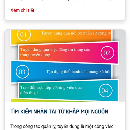
chọn đúng người để cùng với bạn hiện thực hóa tương
Xem chi tiết
lai đó. Một lựa chọn sai lầm có thể làm suy giảm thành
công của bạn, thậm chí dẫn đến một thất bại nặng nề
làm ảnh hưởng tới cả công ty.
TÌM KIẾM NHÂN TÀI TỪ KHẮP MỌI NGUỒN
Trong công tác quản lý, tuyển dụng là một công việc