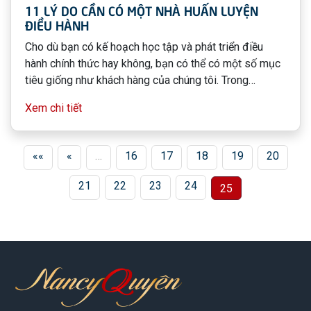
11 LÝ DO CẦN CÓ MỘT NHÀ HUẤN LUYỆN
ĐIỀU HÀNH
Cho dù bạn có kế hoạch học tập và phát triển điều
hành chính thức hay không, bạn có thể có một số mục
tiêu giống như khách hàng của chúng tôi. Trong
khoảng thời gian sáu tháng, chúng tôi đã theo dõi chặt
Xem chi tiết
chẽ những gì khách hàng đã giải quyết trong quá trình
tham gia huấn luyện của họ. Những gì sau đây là tóm
tắt cơ bản của nghiên cứu đó.
««
«
…
16
17
18
19
20
21
22
23
24
25