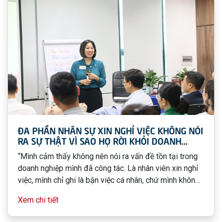
ĐA PHẦN NHÂN SỰ XIN NGHỈ VIỆC KHÔNG NÓI
RA SỰ THẬT VÌ SAO HỌ RỜI KHỎI DOANH
NGHIỆP
“Mình cảm thấy không nên nói ra vấn đề tồn tại trong
doanh nghiệp mình đã công tác. Là nhân viên xin nghỉ
việc, mình chỉ ghi là bận việc cá nhân, chứ mình không
bao giờ nói đúng thật lý do rời đi. Có lẽ có quá nhiều
Xem chi tiết
nhạy cảm và không giải quyết được!”, Chị T. M chia sẻ.