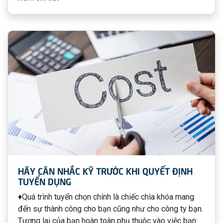
gian ngắn được tính bằng ngày một ngày hai. Đồng
thời, thực thi những chiến lược dài hạn tính bằng tháng,
bằng quý của năm 2022 trong lộ trình phát triển doanh
nghiệp bền vững?
HÃY CÂN NHẮC KỸ TRƯỚC KHI QUYẾT ĐỊNH
TUYỂN DỤNG
♦️Quá trình tuyển chọn chính là chiếc chìa khóa mang
đến sự thành công cho bạn cũng như cho công ty bạn.
Tương lai của bạn hoàn toàn phụ thuộc vào việc bạn