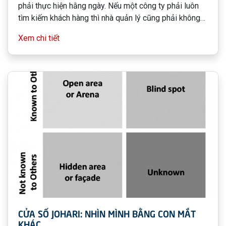
phải thực hiện hằng ngày. Nếu một công ty phải luôn
tìm kiếm khách hàng thì nhà quản lý cũng phải không
ngừng tìm kiếm nhân viên mới. Sự thiếu hụt nhân tài là
Xem chi tiết
một áp lực nặng nề buộc nhà quản lý phải ra sức tìm
kiếm và tuyển dụng hiệu quả hơn nữa.
CỬA SỔ JOHARI: NHÌN MÌNH BẰNG CON MẮT
KHÁC