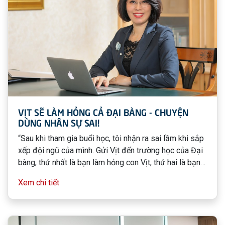
VỊT SẼ LÀM HỎNG CẢ ĐẠI BÀNG - CHUYỆN
DÙNG NHÂN SỰ SAI!
“Sau khi tham gia buổi học, tôi nhận ra sai lầm khi sắp
xếp đội ngũ của mình. Gửi Vịt đến trường học của Đại
bàng, thứ nhất là bạn làm hỏng con Vịt, thứ hai là bạn
làm hỏng con Đại bàng và cuối cùng làm hỏng cả bộ
Xem chi tiết
máy vận hành.”, Chị TH, Tổng giám đốc của một công
ty chia sẻ.